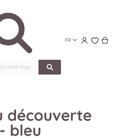
Langue
FR
ns notre magasin
u découverte
 - bleu