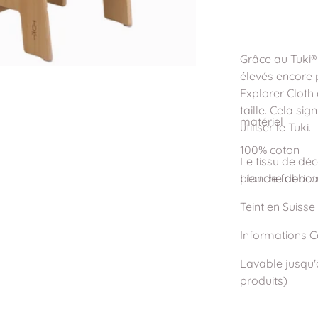
Grâce au Tuki® 
élevés encore p
Explorer Cloth 
taille. Cela si
matériel
utiliser le Tuki.
100% coton
Le tissu de déc
planche debout
Lieu de fabrica
Teint en Suisse
Informations 
Lavable jusqu'
produits)