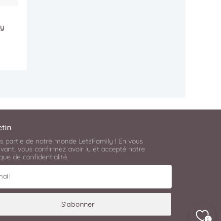
zy
etin
es partie de notre monde LetsFamily ! En vous
ivant, vous confirmez avoir lu et accepté notre
ique de confidentialité
.
il
S'abonner
0