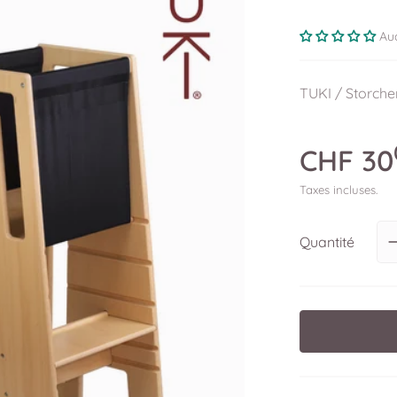
Au
TUKI / Storch
CHF
30
Taxes incluses.
 le média 1 en vue galerie
Quantité