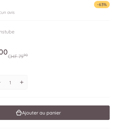
-63%
cun avis
enstube
00
.
90
.
CHF
79
Prix soldé
Prix régulier
Diminuer la quantité pour Tissu découverte Tuki - bleu
Augmenter la quantité pour Tissu découverte Tuki 
Ajouter au panier