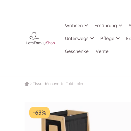
Wohnen
Ernährung
S
Unterwegs
Pflege
Er
Geschenke
Vente
Tissu découverte Tuki - bleu
-63%