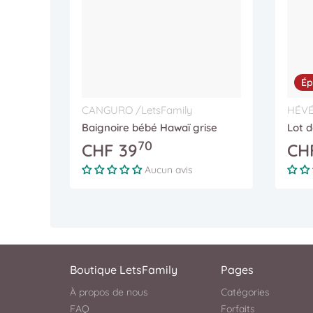
Ép
Vendeur :
Vende
CANGURO /LetsFamily
HÉVÉ
Baignoire bébé Hawaï grise
Lot 
70
.
CHF
39
CH
Prix régulier
Prix r
Aucun avis
Boutique LetsFamily
Pages
À propos de nous
Catégories
FAQ
Forfaits