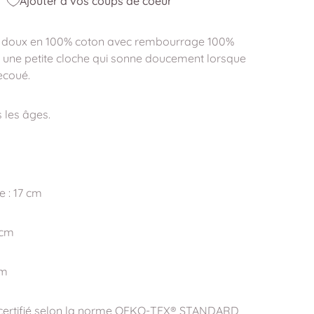
Ajouter à vos coups de coeur
 doux en 100% coton avec rembourrage 100%
c une petite cloche qui sonne doucement lorsque
ecoué.
 les âges.
e : 17 cm
 cm
cm
t certifié selon la norme OEKO-TEX® STANDARD