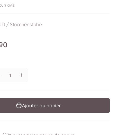
cun avis
CONGES SLOEJD / Storchenstube
90
.
Ouvrir le média 2 en vue galerie
Prix régulier
Diminuer la quantité pour Hochet lapin - décor floral
Augmenter la quantité pour Hochet lapin - décor fl
Ajouter au panier