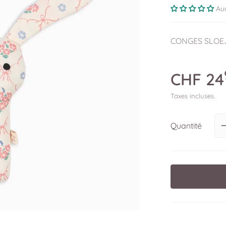
Au
CHF
24
Ouvrir le média 1 en vue galerie
Taxes incluses.
Quantité