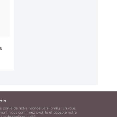
zy
etin
es partie de notre monde LetsFamily ! En vous
ivant, vous confirmez avoir lu et accepté notre
ique de confidentialité
.