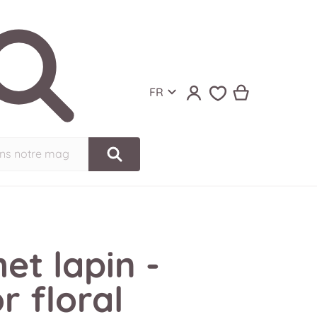
Langue
FR
ns notre magasin
et lapin -
r floral